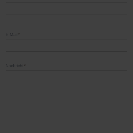
Pflichtfeld
E-Mail
*
Pflichtfeld
Nachricht
*