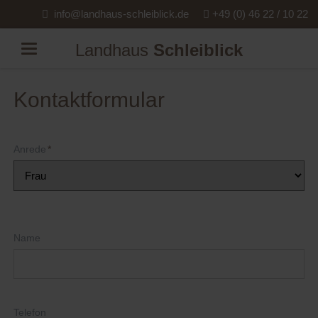
info@landhaus-schleiblick.de
+49 (0) 46 22 / 10 22
Landhaus
Schleiblick
Kontaktformular
Pflichtfeld
Anrede
*
Name
Telefon